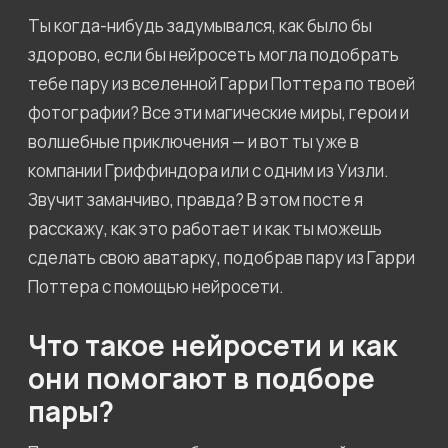
Ты когда-нибудь задумывался, как было бы
здорово, если бы нейросеть могла подобрать
тебе пару из вселенной Гарри Поттера по твоей
фотографии? Все эти магические миры, герои и
волшебные приключения — и вот ты уже в
компании Гриффиндора или с одним из Уизли.
Звучит заманчиво, правда? В этом посте я
расскажу, как это работает и как ты можешь
сделать свою аватарку, подобрав пару из Гарри
Поттера с помощью нейросети.
Что такое нейросети и как
они помогают в подборе
пары?