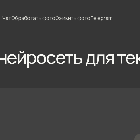
Чат
Обработать фото
Оживить фото
Telegram
нейросеть для те