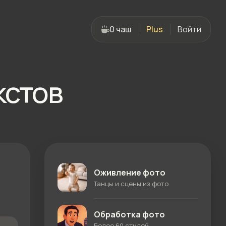
0 чаш
Plus
Войти
кстов
Оживление фото
Танцы и сцены из фото
Обработка фото
Более 60 стилей