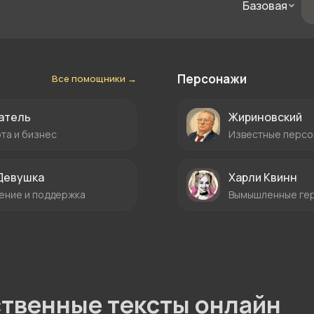
Базовая
Персонажи
Все помощники →
атель
Жириновский
та и бизнес
Известные перс
Девушка
Харли Квинн
ние и поддержка
Вымышленные ге
ственные тексты онлайн