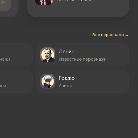
Все персонажи →
Ленин
онажи
Известные персонажи
Годжо
рои
Аниме