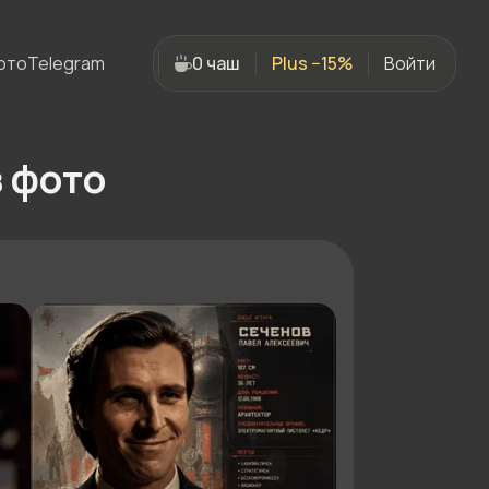
ото
Telegram
0 чаш
Plus −15%
Войти
з фото