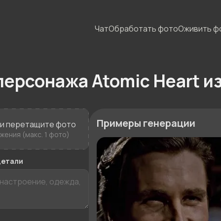
Чат
Обработать фото
Оживить ф
персонажа Atomic Heart и
Примеры генерации
ли перетащите фото
ения (макс. 1 фото)
детали