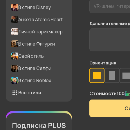
В стиле Disney
Анкета Atomic Heart
Дополнительные 
Личный парикмахер
В стиле Фигурки
Свой стиль
Ориентация
В стиле Селфи
В стиле Roblox
Все стили
Стоимость
100
С
Подписка PLUS