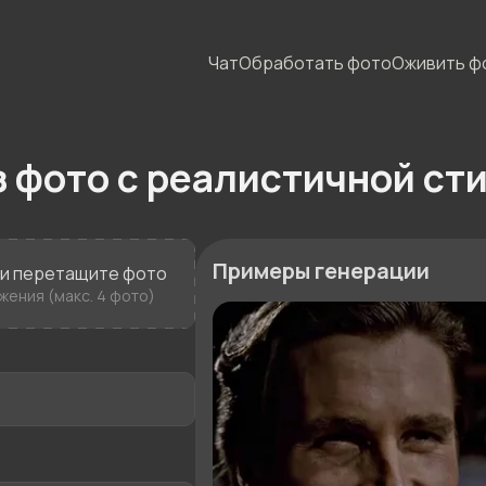
Чат
Обработать фото
Оживить ф
з фото с реалистичной ст
Примеры генерации
ли перетащите фото
ения (макс. 4 фото)