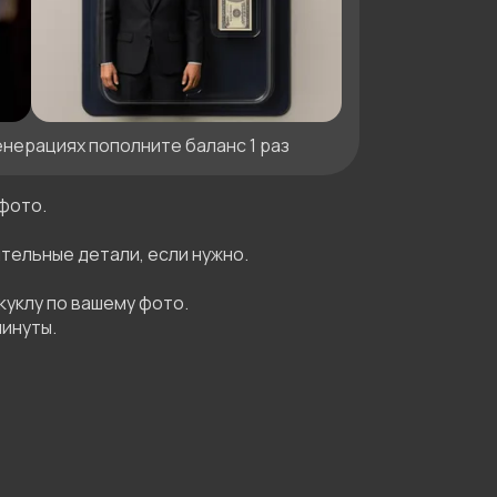
енерациях пополните баланс 1 раз
фото.

тельные детали, если нужно.

уклу по вашему фото.

инуты.