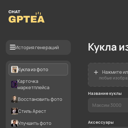
Кукла и
История генераций
Кукла из фото
Нажмите и
любые изображ
Карточка
маркетплейса
Название куклы
Восстановить фото
Стиль Арест
Аксессуары
Улучшить фото