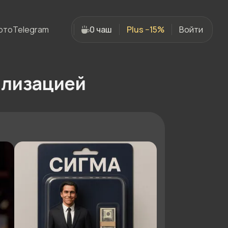
ото
Telegram
0 чаш
Plus −15%
Войти
илизацией